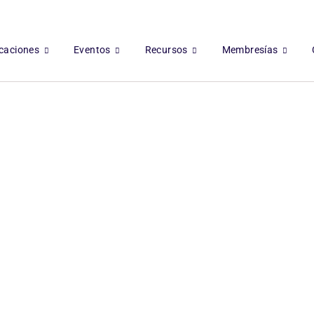
icaciones
Eventos
Recursos
Membresías
Username or E-mail
*
Contraseña
*
Mantenerme conectado