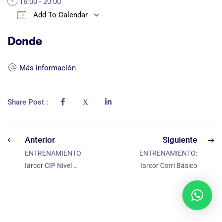
16:00 - 20:00
Add To Calendar
Download ICS
Google Calendar
iCa
Donde
Más información
Share Post :
Anterior
Siguiente
ENTRENAMIENTO:
ENTRENAMIENTO:
Iarcor CIP Nivel 1
Iarcor Corri Básico
– Teória Ecuador