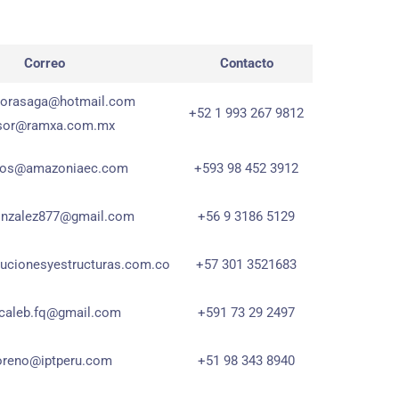
Correo
Contacto
dorasaga@hotmail.com
+52 1 993 267 9812
sor@ramxa.com.mx
cios@amazoniaec.com
+593 98 452 3912
onzalez877@gmail.com
+56 9 3186 5129
ucionesyestructuras.com.co
+57 301 3521683
caleb.fq@gmail.com
+591 73 29 2497
reno@iptperu.com
+51 98 343 8940