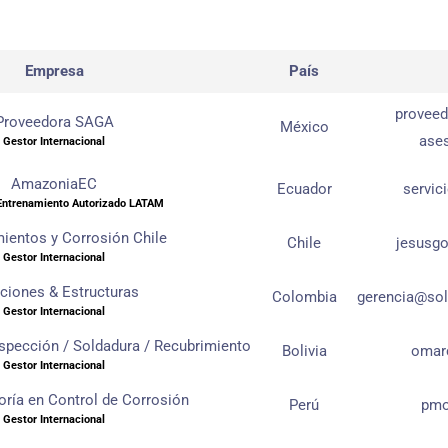
Empresa
País
provee
Proveedora SAGA
México
ase
Gestor Internacional
AmazoniaEC
Ecuador
servi
Entrenamiento Autorizado LATAM
ientos y Corrosión Chile
Chile
jesusg
Gestor Internacional
ciones & Estructuras
Colombia
gerencia@sol
Gestor Internacional
nspección / Soldadura / Recubrimiento
Bolivia
omar
Gestor Internacional
oría en Control de Corrosión
Perú
pmo
Gestor Internacional