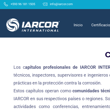
+593 96 181 1505
info@iarcor.com
Inicio
Certificac
C
Los c
apítulos profesionales de IARCOR INT
técnicos, inspectores, supervisores e ingeniero
prácticas en la protección contra la corrosión.
Estos capítulos operan como
comunidades técni
IARCOR en sus respectivos países o regiones. So
actividades como conferencias, entrenamientos