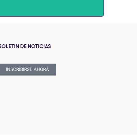
PRÓXIMAMENTE...
BOLETIN DE NOTICIAS
Forma parte de este capítulo, escríbenos a
INSCRIBIRSE AHORA
info@iarcor.com