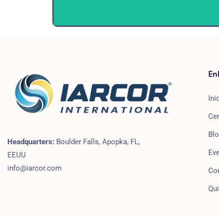
CAPÍTULO
En
ECUADOR
Ini
Más Información
Cer
Bl
Headquarters:
Boulder Falls, Apopka, FL,
Ev
EEUU
info@iarcor.com
Co
Qu