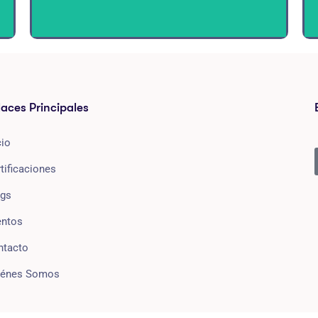
PRÓXIMAMENTE...
laces Principales
Forma parte de este capítulo, escríbenos a
cio
tificaciones
info@iarcor.com
ogs
entos
ntacto
iénes Somos