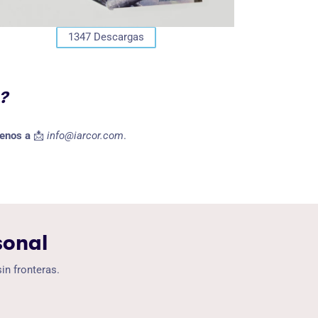
1347
Descargas
?
enos a
📩
info@iarcor.com
.
sonal
sin fronteras.