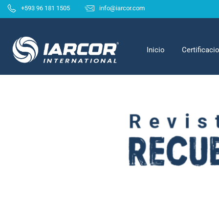
+593 96 181 1505
info@iarcor.com
Inicio
Certificac