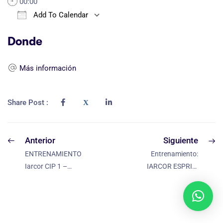
00:00
Add To Calendar
Download ICS
Google Calendar
iCa
Donde
Más información
Share Post :
Anterior
Siguiente
ENTRENAMIENTO:
Entrenamiento:
Iarcor CIP 1 –
IARCOR ESPRIM
Práctica – México
– Nivel 2