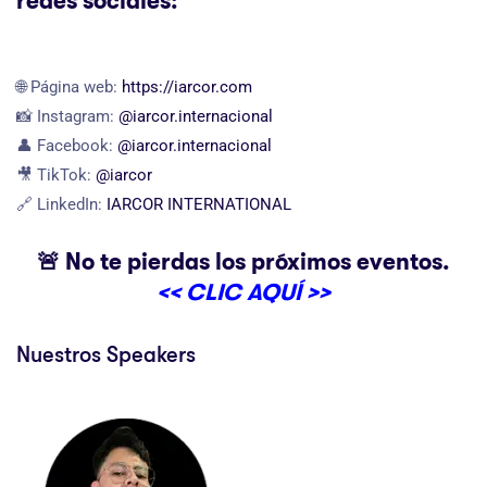
redes sociales:
🌐 Página web:
https://iarcor.com
📸 Instagram:
@iarcor.internacional
👤 Facebook:
@iarcor.internacional
🎥 TikTok:
@iarcor
🔗 LinkedIn:
IARCOR INTERNATIONAL
🚨 No te pierdas los próximos eventos.
<< CLIC AQUÍ >>
Nuestros Speakers