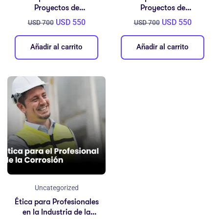
Proyectos de
Proyectos de
Recubrimientos
Recubrimientos
USD
550
USD
550
USD
700
USD
700
Industriales y Marinos –
Industriales y Marinos –
IARCOR ESPRIM NIVEL
IARCOR ESPRIM NIVEL
Añadir al carrito
Añadir al carrito
2
3
Uncategorized
Ética para Profesionales
en la Industria de la