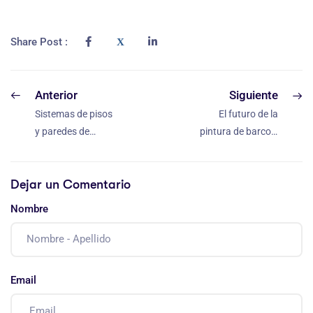
Share Post :
Anterior
Siguiente
Sistemas de pisos
El futuro de la
y paredes de
pintura de barcos,
hormigón –
especificaciones,
Protección
estándares,
Dejar un Comentario
integral
inspección y más
Nombre
Email