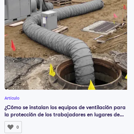
Artículo
¿Cómo se instalan los equipos de ventilación para
la protección de los trabajadores en lugares de
difícil acceso, como por ejemplo en las
0
alcantarillas?