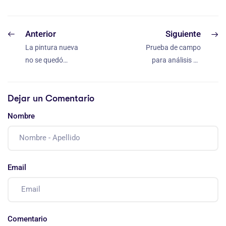
Anterior
Siguiente
La pintura nueva
Prueba de campo
no se quedó
para análisis de
“estacionada.”
sales solubles; un
problema a tener
Dejar un Comentario
en cuenta.
Nombre
Email
Comentario