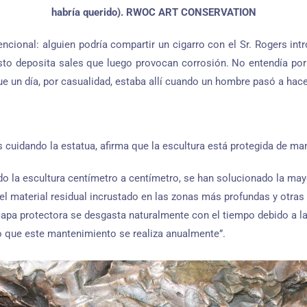
habría querido). RWOC ART CONSERVATION
ncional: alguien podría compartir un cigarro con el Sr. Rogers int
sto deposita sales que luego provocan corrosión. No entendía por 
e un día, por casualidad, estaba allí cuando un hombre pasó a hace
s cuidando la estatua, afirma que la escultura está protegida de ma
ando la escultura centímetro a centímetro, se han solucionado la ma
del material residual incrustado en las zonas más profundas y otra
capa protectora se desgasta naturalmente con el tiempo debido a la
lo que este mantenimiento se realiza anualmente”.