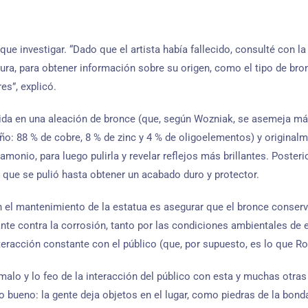
que investigar. “Dado que el artista había fallecido, consulté con l
tura, para obtener información sobre su origen, como el tipo de bronc
es”, explicó.
ida en una aleación de bronce (que, según Wozniak, se asemeja má
ño: 88 % de cobre, 8 % de zinc y 4 % de oligoelementos) y original
 amonio, para luego pulirla y revelar reflejos más brillantes. Poster
, que se pulió hasta obtener un acabado duro y protector.
 el mantenimiento de la estatua es asegurar que el bronce conserve
e contra la corrosión, tanto por las condiciones ambientales de est
eracción constante con el público (que, por supuesto, es lo que R
malo y lo feo de la interacción del público con esta y muchas otras
 bueno: la gente deja objetos en el lugar, como piedras de la bond