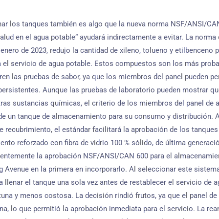
lenar los tanques también es algo que la nueva norma NSF/ANSI/CAN
salud en el agua potable” ayudará indirectamente a evitar. La norma
 enero de 2023, redujo la cantidad de xileno, tolueno y etilbenceno 
ra el servicio de agua potable. Estos compuestos son los más prob
en las pruebas de sabor, ya que los miembros del panel pueden perc
persistentes. Aunque las pruebas de laboratorio pueden mostrar q
ras sustancias químicas, el criterio de los miembros del panel de a
de un tanque de almacenamiento para su consumo y distribución. Al
 recubrimiento, el estándar facilitará la aprobación de los tanques
ento reforzado con fibra de vidrio 100 % sólido, de última generaci
ientemente la aprobación NSF/ANSI/CAN 600 para el almacenamien
ing Avenue en la primera en incorporarlo. Al seleccionar este siste
 llenar el tanque una sola vez antes de restablecer el servicio de a
tuna y menos costosa. La decisión rindió frutos, ya que el panel d
ena, lo que permitió la aprobación inmediata para el servicio. La re